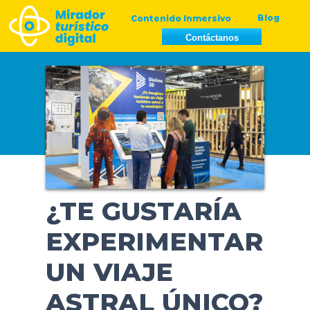
Ir
Navegación
Blog
Contenido Inmersivo
al
de
Contáctanos
contenido
entradas
¿TE GUSTARÍA
EXPERIMENTAR
UN VIAJE
ASTRAL ÚNICO?