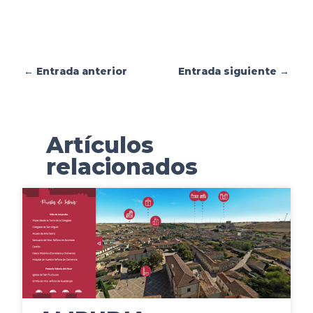
o
m
←
Entrada anterior
Entrada siguiente
→
p
a
Artículos
r
relacionados
t
i
r