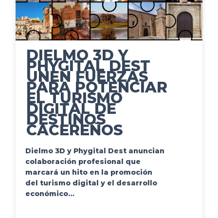
DIELMO 3D Y
PHYGITAL DEST
UNEN FUERZAS
PARA POTENCIAR
EL TURISMO
DIGITAL DE
DESTINOS
CACEREÑOS
Dielmo 3D y Phygital Dest anuncian
colaboración profesional que
marcará un hito en la promoción
del turismo digital y el desarrollo
económico…