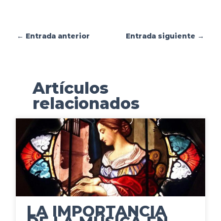
m
←
Entrada anterior
Entrada siguiente
→
p
a
Artículos
r
relacionados
t
i
r
LA IMPORTANCIA