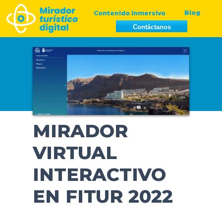
Ir
Navegación
Blog
Contenido Inmersivo
al
de
Contáctanos
contenido
entradas
MIRADOR
VIRTUAL
INTERACTIVO
EN FITUR 2022