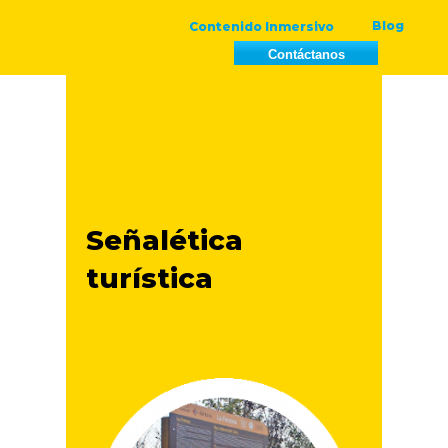
Blog
Contenido Inmersivo
Ir
Contáctanos
al
contenido
SEÑALÉTICA
TURÍSTICA
Señalética
turística