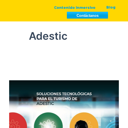
Blog
Contenido Inmersivo
Ir
Paginación
Contáctanos
al
de
contenido
entradas
Adestic
Dielmo
nuevo
socio
de
Adestic